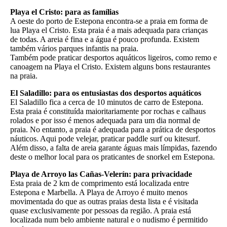
Playa el Cristo: para as famílias
A oeste do porto de Estepona encontra-se a praia em forma de
lua Playa el Cristo. Esta praia é a mais adequada para crianças
de todas. A areia é fina e a água é pouco profunda. Existem
também vários parques infantis na praia.
Também pode praticar desportos aquáticos ligeiros, como remo e
canoagem na Playa el Cristo. Existem alguns bons restaurantes
na praia.
El Saladillo: para os entusiastas dos desportos aquáticos
El Saladillo fica a cerca de 10 minutos de carro de Estepona.
Esta praia é constituída maioritariamente por rochas e calhaus
rolados e por isso é menos adequada para um dia normal de
praia. No entanto, a praia é adequada para a prática de desportos
náuticos. Aqui pode velejar, praticar paddle surf ou kitesurf.
Além disso, a falta de areia garante águas mais límpidas, fazendo
deste o melhor local para os praticantes de snorkel em Estepona.
Playa de Arroyo las Cañas-Velerín: para privacidade
Esta praia de 2 km de comprimento está localizada entre
Estepona e Marbella. A Playa de Arroyo é muito menos
movimentada do que as outras praias desta lista e é visitada
quase exclusivamente por pessoas da região. A praia está
localizada num belo ambiente natural e o nudismo é permitido