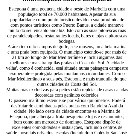
Estepona é uma pequena cidade a oeste de Marbella com uma
população total de 70.000 habitantes. Apesar da sua
popularidade como ponto turístico devido à sua proximidade
com pontos turísticos como Puerto Banus, a cidade manteve
muito do seu encanto andaluz. Isto com as suas pitorescas ruas
de paralelepípedos, restaurantes locais, bares e lojas e pitorescas
bodegas.
A área tem oito campos de golfe, sete museus, uma bela marina
e uma praia bem equipada. O município estende-se por mais de
21 km ao longo do Mar Mediterrâneo e inclui algumas das
melhores e mais tranquilas praias da Costa del Sol. A 'cidade
velha', como é conhecida, está situada numa paisagem campestre
exuberante e protegida pelas montanhas circundantes. Com o
Mar Mediterrâneo a seus pés, Estepona é mais tranquila do que
outras cidades da Costa del Sol.
Muitas ruas exclusivas para peões estão repletas de casas caiadas
decoradas com gerânios coloridos.
O passeio marítimo estende-se por vários quilómetros. Poderá
desfrutar de caminhadas pelas praias com Bandeira Azul da
cidade. No lado oeste da cidade encontra-se a Marina de
Estepona, que alberga a frota pesqueira e lojas e restaurantes,
bem como um mercado de domingo. Estepona dispõe de
excelentes comodidades e instalações, incluindo centros de
saúde, hospitais privados, escolas (incluindo o Colégio San José,