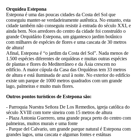
Orquídea Estepona
Estepona é uma das poucas cidades da Costa del Sol que
conseguiu manter-se verdadeiramente autêntica. No entanto, esta
cidade também não conseguiu resistir à entrada do século XXI, e
ainda bem. Nos arredores do centro da cidade foi construído o
grande Orquidário Estepona, um gigantesco jardim botânico
com milhares de espécies de flores e uma cascata de 30 metros
de altura!
Afinal, Estepona é “o jardim da Costa del Sol”. Nada menos de
1.500 espécies diferentes de orquídeas e muitas outras espécies
de plantas e flores do Mediterrâneo e da Ásia crescem no
edifício. A maior cúpula da Casa das Orquídeas tem 33 metros
de altura e está iluminada de azul à noite. No exterior do edifício
existe um parque de 1000 metros quadrados com um grande
lago, palmeiras e muito mais flores.
Outros pontos turísticos de Estepona são:
- Parroquia Nuestra Señora De Los Remedios, igreja católica do
século XVIII com torre sineira com 15 metros de altura
- Plaza Antonia Guerrero, uma grande praça perto do centro com
palmeiras, muitos murais e uma fonte
- Parque del Calvario, um grande parque natural é Estepona com
grandes lagos, uma cascata e algumas fontes e estátuas