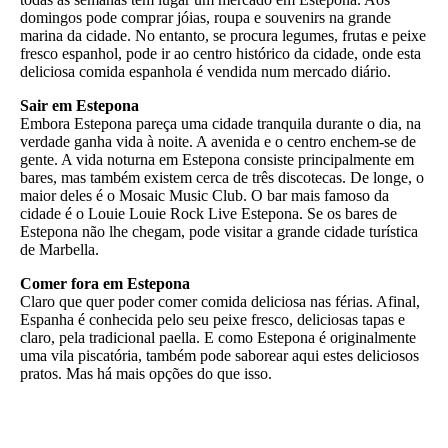
domingos pode comprar jóias, roupa e souvenirs na grande
marina da cidade. No entanto, se procura legumes, frutas e peixe
fresco espanhol, pode ir ao centro histórico da cidade, onde esta
deliciosa comida espanhola é vendida num mercado diário.
Sair em Estepona
Embora Estepona pareça uma cidade tranquila durante o dia, na
verdade ganha vida à noite. A avenida e o centro enchem-se de
gente. A vida noturna em Estepona consiste principalmente em
bares, mas também existem cerca de três discotecas. De longe, o
maior deles é o Mosaic Music Club. O bar mais famoso da
cidade é o Louie Louie Rock Live Estepona. Se os bares de
Estepona não lhe chegam, pode visitar a grande cidade turística
de Marbella.
Comer fora em Estepona
Claro que quer poder comer comida deliciosa nas férias. Afinal,
Espanha é conhecida pelo seu peixe fresco, deliciosas tapas e
claro, pela tradicional paella. E como Estepona é originalmente
uma vila piscatória, também pode saborear aqui estes deliciosos
pratos. Mas há mais opções do que isso.