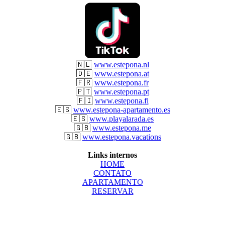
🇳🇱
www.estepona.nl
🇩🇪
www.estepona.at
🇫🇷
www.estepona.fr
🇵🇹
www.estepona.pt
🇫🇮
www.estepona.fi
🇪🇸
www.estepona-apartamento.es
🇪🇸
www.playalarada.es
🇬🇧
www.estepona.me
🇬🇧
www.estepona.vacations
Links internos
HOME
CONTATO
APARTAMENTO
RESERVAR